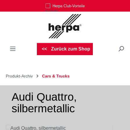
Herpa Club-Vorteile
Zum Hauptinhalt springen
Zurück zum Shop
Produkt-Archiv
Cars & Trucks
Audi Quattro,
silbermetallic
Bildergalerie überspringen