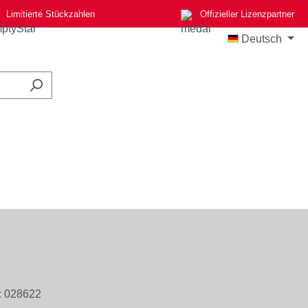
Limitierte Stückzahlen
Offizieller Lizenzpartner
Deutsch
:
028622