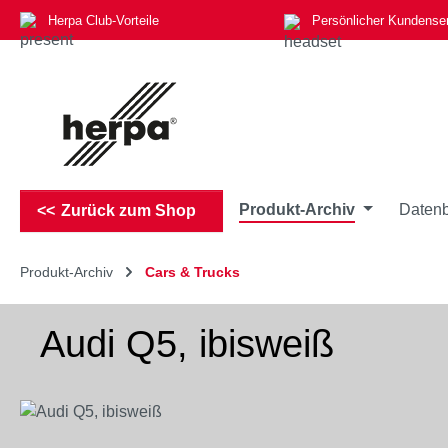
Herpa Club-Vorteile
Persönlicher Kundense
m Hauptinhalt springen
Zur Suche springen
Zur Hauptnavigation springen
Produkt-Archiv
Datenb
Zurück zum Shop
Produkt-Archiv
Cars & Trucks
Audi Q5, ibisweiß
Bildergalerie überspringen