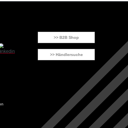
>> B2B Shop
>> Händlersuche
en