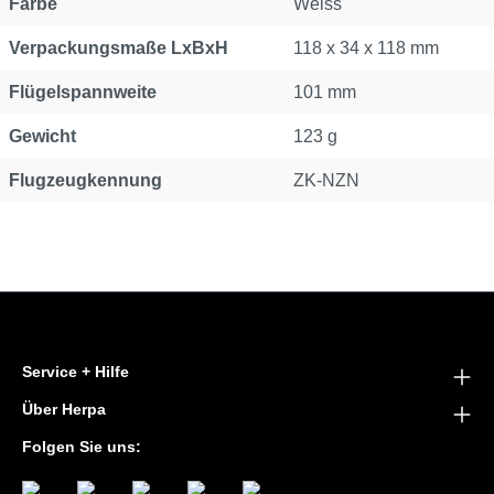
Farbe
Weiss
Verpackungsmaße LxBxH
118 x 34 x 118 mm
Flügelspannweite
101 mm
Gewicht
123 g
Flugzeugkennung
ZK-NZN
Service + Hilfe
Über Herpa
Folgen Sie uns: