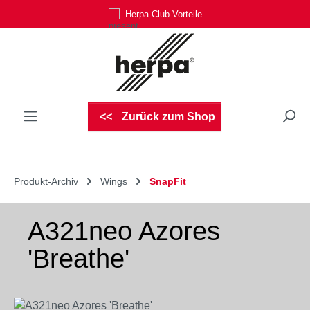
Herpa Club-Vorteile
Zum Hauptinhalt springen
Zurück zum Shop
Produkt-Archiv
Wings
SnapFit
A321neo Azores
'Breathe'
Bildergalerie überspringen