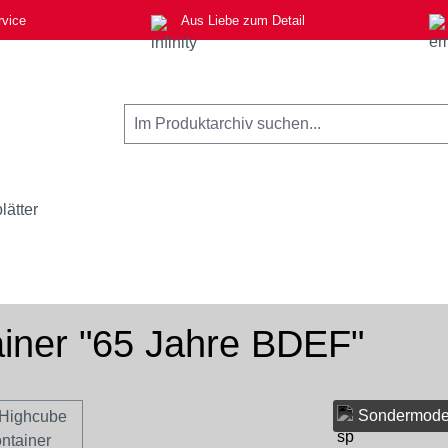
rvice
Aus Liebe zum Detail
lätter
ainer "65 Jahre BDEF"
Sondermode