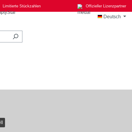
Limitierte Stückzahlen
Offizieller Lizenzpartner
Deutsch
ll