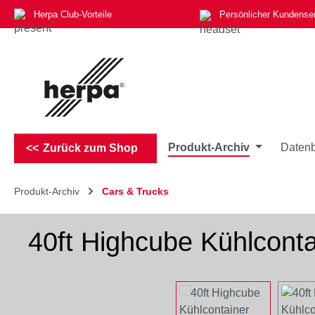
Herpa Club-Vorteile
Persönlicher Kundense
m Hauptinhalt springen
Zur Suche springen
Zur Hauptnavigation springen
Produkt-Archiv
Datenb
Zurück zum Shop
Produkt-Archiv
Cars & Trucks
40ft Highcube Kühlcont
Bildergalerie überspringen