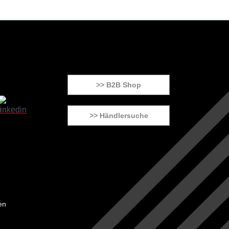
>> B2B Shop
>> Händlersuche
en