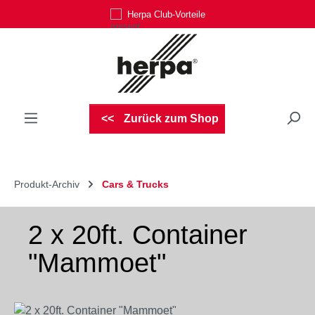
Herpa Club-Vorteile
Zum Hauptinhalt springen
Zurück zum Shop
Produkt-Archiv
Cars & Trucks
2 x 20ft. Container
"Mammoet"
Bildergalerie überspringen